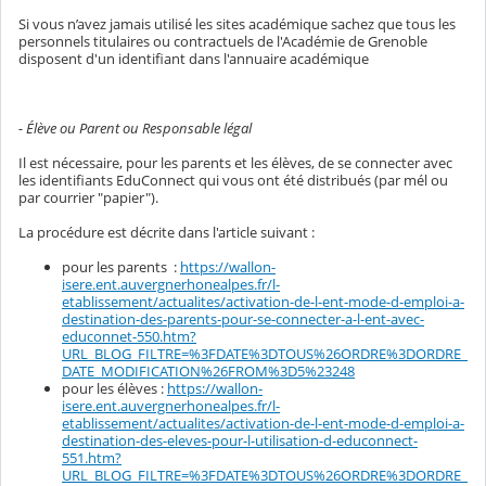
Si vous n’avez jamais utilisé les sites académique sachez que tous les
personnels titulaires ou contractuels de l'Académie de Grenoble
disposent d'un identifiant dans l'annuaire académique
- Élève ou Parent ou Responsable légal
Il est nécessaire, pour les parents et les élèves, de se connecter avec
les identifiants EduConnect qui vous ont été distribués (par mél ou
par courrier "papier").
La procédure est décrite dans l'article suivant :
pour les parents :
https://wallon-
isere.ent.auvergnerhonealpes.fr/l-
etablissement/actualites/activation-de-l-ent-mode-d-emploi-a-
destination-des-parents-pour-se-connecter-a-l-ent-avec-
educonnet-550.htm?
URL_BLOG_FILTRE=%3FDATE%3DTOUS%26ORDRE%3DORDRE_
DATE_MODIFICATION%26FROM%3D5%23248
pour les élèves :
https://wallon-
isere.ent.auvergnerhonealpes.fr/l-
etablissement/actualites/activation-de-l-ent-mode-d-emploi-a-
destination-des-eleves-pour-l-utilisation-d-educonnect-
551.htm?
URL_BLOG_FILTRE=%3FDATE%3DTOUS%26ORDRE%3DORDRE_