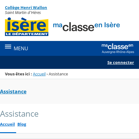
Panneau de gestion des cookies
Collège Henri Wallon
Menu de la rubrique
Contenu
Saint Martin d'Hères
MENU
Se connecter
Vous êtes ici :
Accueil
›
Assistance
Assistance
Assistance
Accueil
Blog