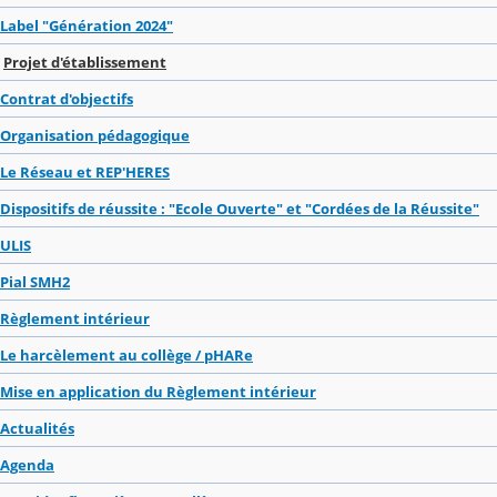
Label "Génération 2024"
Projet d'établissement
Contrat d'objectifs
Organisation pédagogique
Le Réseau et REP'HERES
Dispositifs de réussite : "Ecole Ouverte" et "Cordées de la Réussite"
ULIS
Pial SMH2
Règlement intérieur
Le harcèlement au collège / pHARe
Mise en application du Règlement intérieur
Actualités
Agenda