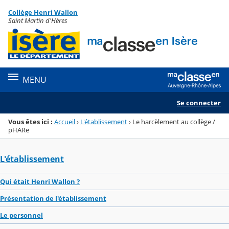
Panneau de gestion des cookies
Collège Henri Wallon
Menu de la rubrique
Contenu
Saint Martin d'Hères
MENU
Se connecter
Vous êtes ici :
Accueil
›
L'établissement
›
Le harcèlement au collège /
pHARe
L'établissement
Qui était Henri Wallon ?
Présentation de l'établissement
Le personnel