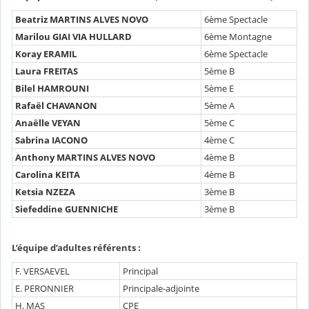
Beatriz MARTINS ALVES NOVO
6ème Spectacle
Marilou GIAI VIA HULLARD
6ème Montagne
Koray ERAMIL
6ème Spectacle
Laura FREITAS
5ème B
Bilel HAMROUNI
5ème E
Rafaël CHAVANON
5ème A
Anaëlle VEYAN
5ème C
Sabrina IACONO
4ème C
Anthony MARTINS ALVES NOVO
4ème B
Carolina KEITA
4ème B
Ketsia NZEZA
3ème B
Siefeddine GUENNICHE
3ème B
L’équipe d’adultes référents :
F. VERSAEVEL
Principal
E. PERONNIER
Principale-adjointe
H. MAS
CPE