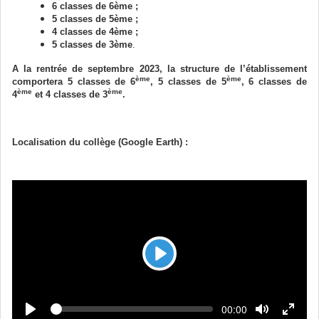
6 classes de 6ème ;
5 classes de 5ème ;
4 classes de 4ème ;
5 classes de 3ème
.
A la rentrée de septembre 2023, la structure de l’établissement
ème
ème
comportera 5 classes de 6
, 5 classes de 5
, 6 classes de
ème
ème
4
et 4 classes de 3
.
Localisation du collège (Google Earth) :
L
e
c
L
T
00:00
t
e
e