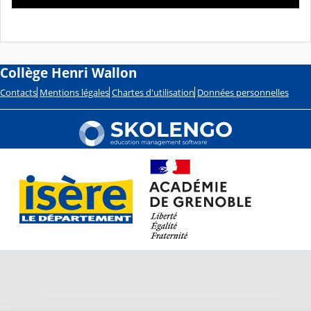
c
m
u
t
p
u
r
s
r
é
e
e
c
o
u
Collège Henri Wallon
l
é
Contacts
Mentions légales
Chartes d'utilisation
Données personnelles