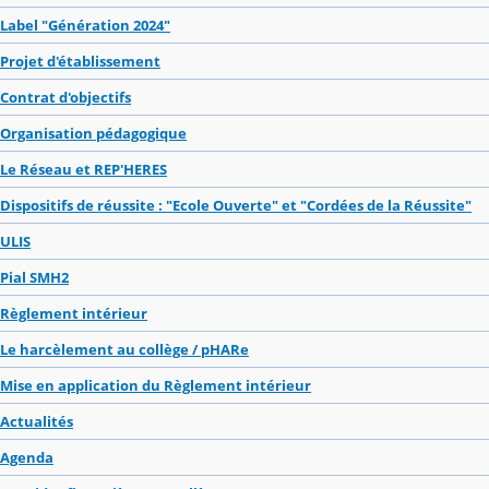
Label "Génération 2024"
Projet d'établissement
Contrat d'objectifs
Organisation pédagogique
Le Réseau et REP'HERES
Dispositifs de réussite : "Ecole Ouverte" et "Cordées de la Réussite"
ULIS
Pial SMH2
Règlement intérieur
Le harcèlement au collège / pHARe
Mise en application du Règlement intérieur
Actualités
Agenda