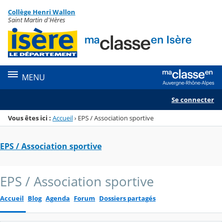
Panneau de gestion des cookies
Collège Henri Wallon
Menu de la rubrique
Contenu
Saint Martin d'Hères
MENU
Se connecter
Vous êtes ici :
Accueil
›
EPS / Association sportive
EPS / Association sportive
EPS / Association sportive
Accueil
Blog
Agenda
Forum
Dossiers partagés