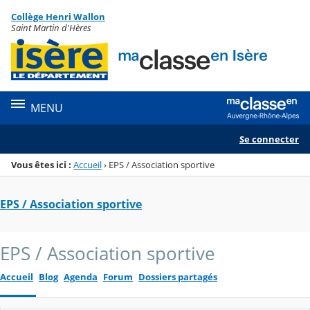
Panneau de gestion des cookies
Collège Henri Wallon
Menu de la rubrique
Contenu
Saint Martin d'Hères
MENU
Se connecter
Vous êtes ici :
Accueil
›
EPS / Association sportive
EPS / Association sportive
EPS / Association sportive
Accueil
Blog
Agenda
Forum
Dossiers partagés