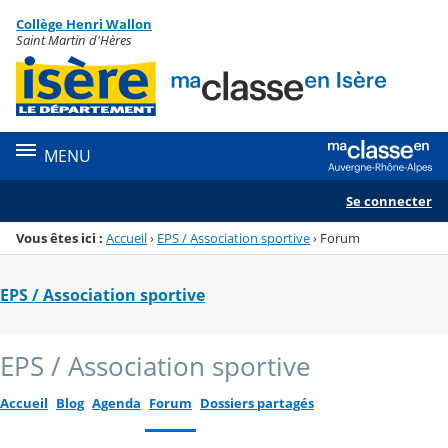
Panneau de gestion des cookies
Collège Henri Wallon
Menu de la rubrique
Contenu
Saint Martin d'Hères
MENU
Se connecter
Vous êtes ici :
Accueil
›
EPS / Association sportive
›
Forum
EPS / Association sportive
EPS / Association sportive
Accueil
Blog
Agenda
Forum
Dossiers partagés