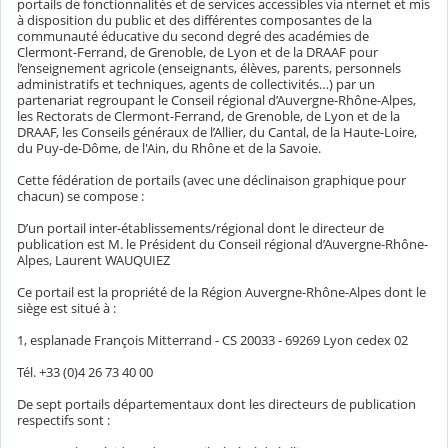
portails de fonctionnalités et de services accessibles via nternet et mis
à disposition du public et des différentes composantes de la
communauté éducative du second degré des académies de
Clermont-Ferrand, de Grenoble, de Lyon et de la DRAAF pour
l’enseignement agricole (enseignants, élèves, parents, personnels
administratifs et techniques, agents de collectivités…) par un
partenariat regroupant le Conseil régional d’Auvergne-Rhône-Alpes,
les Rectorats de Clermont-Ferrand, de Grenoble, de Lyon et de la
DRAAF, les Conseils généraux de l’Allier, du Cantal, de la Haute-Loire,
du Puy-de-Dôme, de l'Ain, du Rhône et de la Savoie.
Cette fédération de portails (avec une déclinaison graphique pour
chacun) se compose :
D’un portail inter-établissements/régional dont le directeur de
publication est M. le Président du Conseil régional d’Auvergne-Rhône-
Alpes, Laurent WAUQUIEZ
Ce portail est la propriété de la Région Auvergne-Rhône-Alpes dont le
siège est situé à :
1, esplanade François Mitterrand - CS 20033 - 69269 Lyon cedex 02
Tél. +33 (0)4 26 73 40 00
De sept portails départementaux dont les directeurs de publication
respectifs sont :