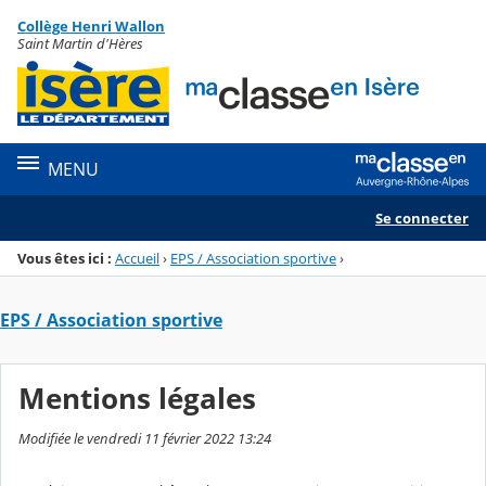
Panneau de gestion des cookies
Collège Henri Wallon
Menu de la rubrique
Contenu
Saint Martin d'Hères
MENU
Se connecter
Vous êtes ici :
Accueil
›
EPS / Association sportive
›
EPS / Association sportive
Mentions légales
Modifiée le vendredi 11 février 2022 13:24