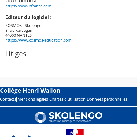
31000 TOULOUSE
https://www.nfrance.com
Editeur du logiciel
:
KOSMOS - Skolengo
8 rue Kervégan
44000 NANTES
https://www.kosmos-education.com
Litiges
Collège Henri Wallon
Contacts
Mentions légales
Chartes d'utilisation
Données personnelles