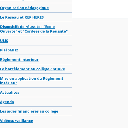
Organisation pédagogique
Le Réseau et REP'HERES
Dispositifs de réussite : "Ecole
Ouverte" et "Cordées de la Réussite"
ULIS
Pial SMH2
Règlement intérieur
Le harcèlement au collège / pHARe
Mise en application du Règlement
intérieur
Actualités
Agenda
Les aides financières au collège
Vidéosurveillance