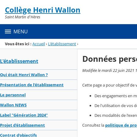
Panneau de gestion des cookies
Collège Henri Wallon
Menu de la rubrique
Contenu
Saint Martin d'Hères
MENU
Vous êtes ici :
Accueil
›
L'établissement
›
Données pers
L'établissement
Modifiée le mardi 22 juin 2021 
Qui était Henri Wallon ?
Présentation de l'établissement
Cette page a pour objectif de 
Le personnel
Des engagements en mat
Wallon NEWS
De l'utilisation de vos
Label "Génération 2024"
Des modalités de l'exerc
Consultez la
politique de pr
Projet d'établissement
Contrat d'objectifs