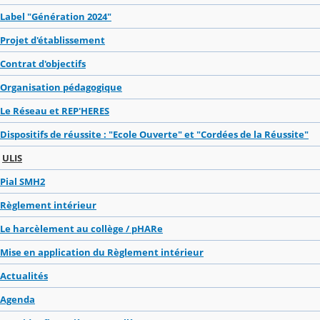
Label "Génération 2024"
Projet d'établissement
Contrat d'objectifs
Organisation pédagogique
Le Réseau et REP'HERES
Dispositifs de réussite : "Ecole Ouverte" et "Cordées de la Réussite"
ULIS
Pial SMH2
Règlement intérieur
Le harcèlement au collège / pHARe
Mise en application du Règlement intérieur
Actualités
Agenda